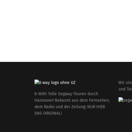
Wir si
und To
6-WAY: Tolle Segway-Touren durch
Hannover! Bekannt aus dem Fernsehen,
dem Radio und der Zeitung: NUR HIER
DAS ORIGINAL!