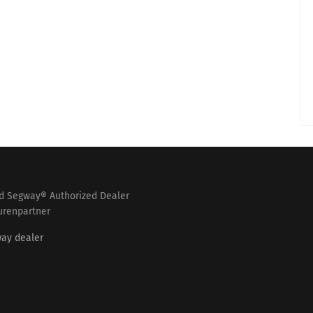
nd Segway® Authorized Dealer
urenpartner