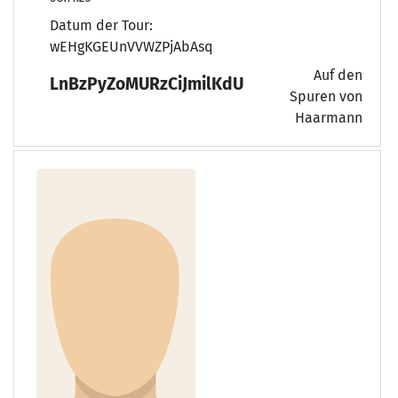
Datum der Tour:
wEHgKGEUnVVWZPjAbAsq
Auf den
LnBzPyZoMURzCiJmilKdU
Spuren von
Haarmann