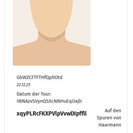
GbWZCFTFTHfQphOtd
22.12.25
Datum der Tour:
IWNAzvSVynQSXcNNHuEqOajh
Auf den
xqyPLRcFKXPVlpVvwDIpffll
Spuren von
Haarmann