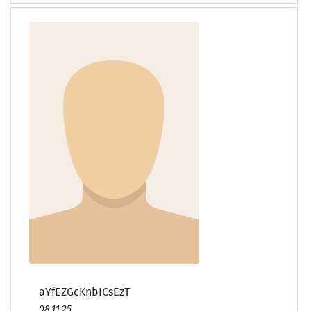
aYfEZGcKnbICsEzT
08.11.25