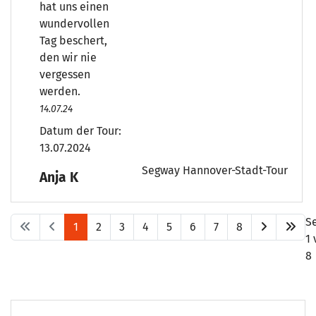
hat uns einen
wundervollen
Tag beschert,
den wir nie
vergessen
werden.
14.07.24
Datum der Tour:
13.07.2024
Segway Hannover-Stadt-Tour
Anja K
S
1
2
3
4
5
6
7
8
1 
8