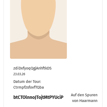
zdiDxfyoqQgjAnhftkDS
23.03.26
Datum der Tour:
CtrmpfzsfovfTQba
Auf den Spuren
btCTOlnnoJTojtMtPYUciP
von Haarmann