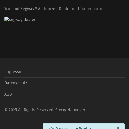
Wir sind Segway® Authorized Dealer und Tourenpartner
Impressum
Datenschutz
AGB
© 2025 All Rights Reserved. 6-way Hannover
×
info
404 Das gesuchte Produkt